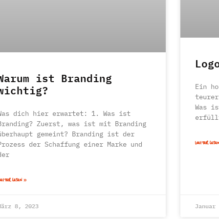
Log
Warum ist Branding
wichtig?
Ein ho
teurer
Was is
Was dich hier erwartet: 1. Was ist
erfüll
Branding? Zuerst, was ist mit Branding
überhaupt gemeint? Branding ist der
WEITER LESE
Prozess der Schaffung einer Marke und
der
EITER LESEN »
März 8, 2023
Januar 