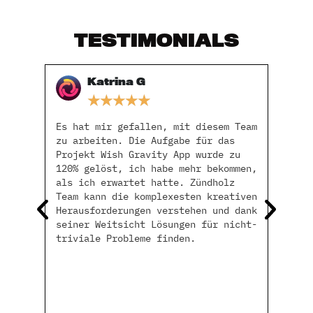
TESTIMONIALS
Katrina G
★
★
★
★
★
ung
Es hat mir gefallen, mit diesem Team
Sask
mein
zu arbeiten. Die Aufgabe für das
komp
n und
Projekt Wish Gravity App wurde zu
prof
uf
120% gelöst, ich habe mehr bekommen,
gut 
en
als ich erwartet hatte. Zündholz
Anli
e
Team kann die komplexesten kreativen
Erge
Herausforderungen verstehen und dank
und 
seiner Weitsicht Lösungen für nicht-
weit
triviale Probleme finden.
weit